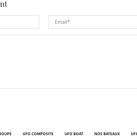
nt
ROUPE
UFO COMPOSITE
UFO BOAT
NOS BATEAUX
UF